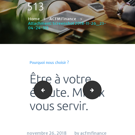
513
Home
ACFM Finance
Attachment: Screenshot 2018-11-26_23-
04-24-513
Screenshot 2018-11-26_23-02-09-593
Screenshot 2018
novembre 26, 2018
by acfmfinance