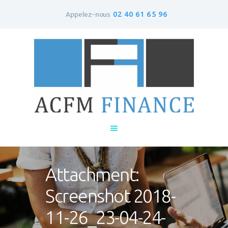
02 40 61 65 96
Appelez-nous
Accueil
Qui sommes-nous ?
Le rachat de crédit
Contacts
Attachment:
Screenshot 2018-
11-26_23-04-24-