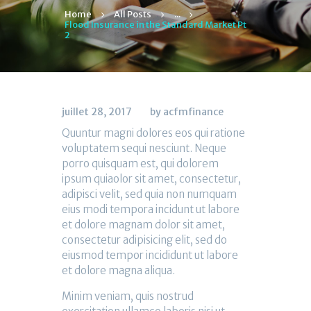
Home
All Posts
...
Flood Insurance in the Standard Market Pt
2
juillet 28, 2017
by acfmfinance
Quuntur magni dolores eos qui ratione
voluptatem sequi nesciunt. Neque
porro quisquam est, qui dolorem
ipsum quiaolor sit amet, consectetur,
adipisci velit, sed quia non numquam
eius modi tempora incidunt ut labore
et dolore magnam dolor sit amet,
consectetur adipisicing elit, sed do
eiusmod tempor incididunt ut labore
et dolore magna aliqua.
Minim veniam, quis nostrud