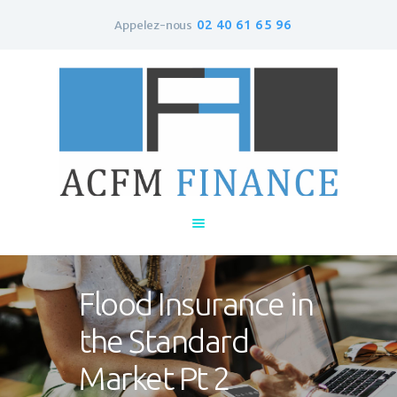
02 40 61 65 96
Appelez-nous
Accueil
Qui sommes-nous ?
Le rachat de crédit
Contacts
Flood Insurance in
the Standard
Market Pt 2