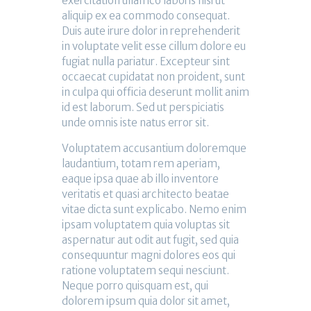
exercitation ullamco laboris nisi ut
aliquip ex ea commodo consequat.
Duis aute irure dolor in reprehenderit
in voluptate velit esse cillum dolore eu
fugiat nulla pariatur. Excepteur sint
occaecat cupidatat non proident, sunt
in culpa qui officia deserunt mollit anim
id est laborum. Sed ut perspiciatis
unde omnis iste natus error sit.
Voluptatem accusantium doloremque
laudantium, totam rem aperiam,
eaque ipsa quae ab illo inventore
veritatis et quasi architecto beatae
vitae dicta sunt explicabo. Nemo enim
ipsam voluptatem quia voluptas sit
aspernatur aut odit aut fugit, sed quia
consequuntur magni dolores eos qui
ratione voluptatem sequi nesciunt.
Neque porro quisquam est, qui
dolorem ipsum quia dolor sit amet,