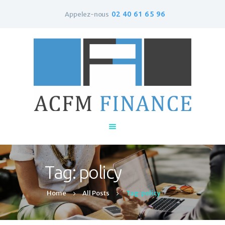
02 40 61 65 96
Appelez-nous
Accueil
Qui sommes-nous ?
Le rachat de crédit
Contacts
Tag: policy
Home
All Posts
Tag: policy