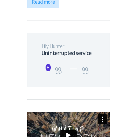
Read more
Lily Hunter
Uninterrupted service
Lecteur
00:
00:
00
00
audio