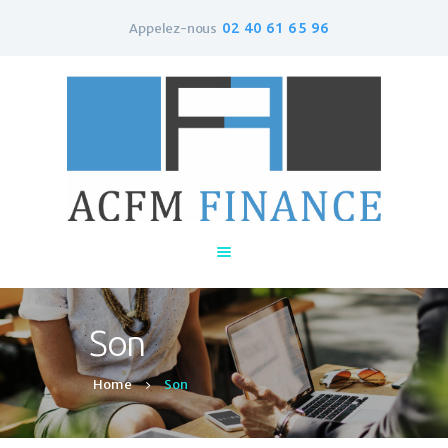
02 40 61 65 96
Appelez-nous
Accueil
Qui sommes-nous ?
Le rachat de crédit
Contacts
Son
Home
Son