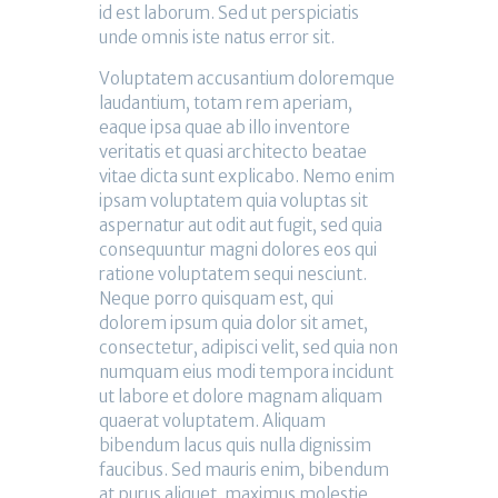
id est laborum. Sed ut perspiciatis
unde omnis iste natus error sit.
Voluptatem accusantium doloremque
laudantium, totam rem aperiam,
eaque ipsa quae ab illo inventore
veritatis et quasi architecto beatae
vitae dicta sunt explicabo. Nemo enim
ipsam voluptatem quia voluptas sit
aspernatur aut odit aut fugit, sed quia
consequuntur magni dolores eos qui
ratione voluptatem sequi nesciunt.
Neque porro quisquam est, qui
dolorem ipsum quia dolor sit amet,
consectetur, adipisci velit, sed quia non
numquam eius modi tempora incidunt
ut labore et dolore magnam aliquam
quaerat voluptatem. Aliquam
bibendum lacus quis nulla dignissim
faucibus. Sed mauris enim, bibendum
at purus aliquet, maximus molestie