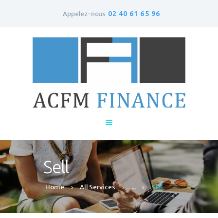
02 40 61 65 96
Appelez-nous
Accueil
Qui sommes-nous ?
Le rachat de crédit
Contacts
Sell
Home
All Services
...
Sell